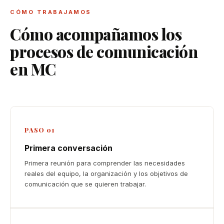
La comunicación no consiste
CÓMO TRABAJAMOS
solo en hablar bien.
Cómo acompañamos los
Consiste en conectar, transmitir
procesos de comunicación
y generar confianza.
en MC
Hablemos →
PASO 01
Primera conversación
Primera reunión para comprender las necesidades
reales del equipo, la organización y los objetivos de
comunicación que se quieren trabajar.