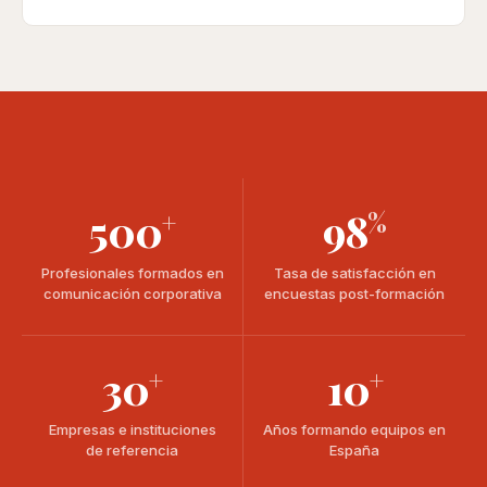
500
98
+
%
Profesionales formados en
Tasa de satisfacción en
comunicación corporativa
encuestas post-formación
30
10
+
+
Empresas e instituciones
Años formando equipos en
de referencia
España