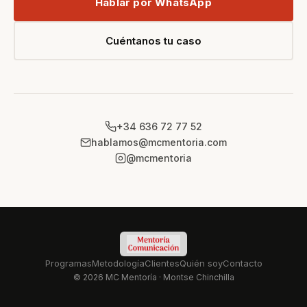
Hablar por WhatsApp
Cuéntanos tu caso
+34 636 72 77 52
hablamos@mcmentoria.com
@mcmentoria
Programas
Metodología
Clientes
Quién soy
Contacto
© 2026 MC Mentoría · Montse Chinchilla